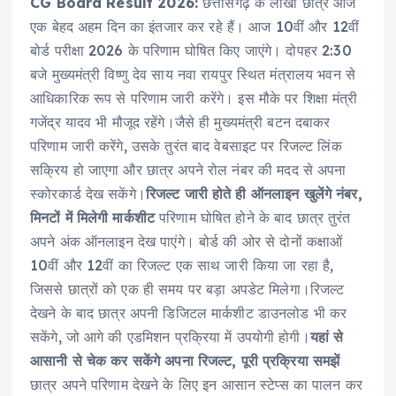
CG Board Result 2026:
छत्तीसगढ़ के लाखों छात्र आज
c
it
ai
a
k
a
एक बेहद अहम दिन का इंतजार कर रहे हैं। आज 10वीं और 12वीं
e
te
l
ts
e
re
बोर्ड परीक्षा 2026 के परिणाम घोषित किए जाएंगे। दोपहर 2:30
b
r
A
d
बजे मुख्यमंत्री विष्णु देव साय नवा रायपुर स्थित मंत्रालय भवन से
o
p
I
आधिकारिक रूप से परिणाम जारी करेंगे। इस मौके पर शिक्षा मंत्री
o
p
n
गजेंद्र यादव भी मौजूद रहेंगे।जैसे ही मुख्यमंत्री बटन दबाकर
परिणाम जारी करेंगे, उसके तुरंत बाद वेबसाइट पर रिजल्ट लिंक
k
सक्रिय हो जाएगा और छात्र अपने रोल नंबर की मदद से अपना
स्कोरकार्ड देख सकेंगे।
रिजल्ट जारी होते ही ऑनलाइन खुलेंगे नंबर,
मिनटों में मिलेगी मार्कशीट
परिणाम घोषित होने के बाद छात्र तुरंत
अपने अंक ऑनलाइन देख पाएंगे। बोर्ड की ओर से दोनों कक्षाओं
10वीं और 12वीं का रिजल्ट एक साथ जारी किया जा रहा है,
जिससे छात्रों को एक ही समय पर बड़ा अपडेट मिलेगा।रिजल्ट
देखने के बाद छात्र अपनी डिजिटल मार्कशीट डाउनलोड भी कर
सकेंगे, जो आगे की एडमिशन प्रक्रिया में उपयोगी होगी।
यहां से
आसानी से चेक कर सकेंगे अपना रिजल्ट, पूरी प्रक्रिया समझें
छात्र अपने परिणाम देखने के लिए इन आसान स्टेप्स का पालन कर