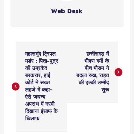
Web Desk
P
महासमुंद ट्रिपल
छत्तीसगढ़ में
o
मर्डर : पिता-पुत्र
भीषण गर्मी के
की उम्रकैद
बीच मौसम ने
s
बरकरार, हाई
बदला रुख, राहत
कोर्ट ने सख्त
की हल्की उम्मीद
t
लहजे में कहा-
शुरू
ऐसे जघन्य
n
अपराध में नरमी
दिखाना इंसाफ के
a
खिलाफ