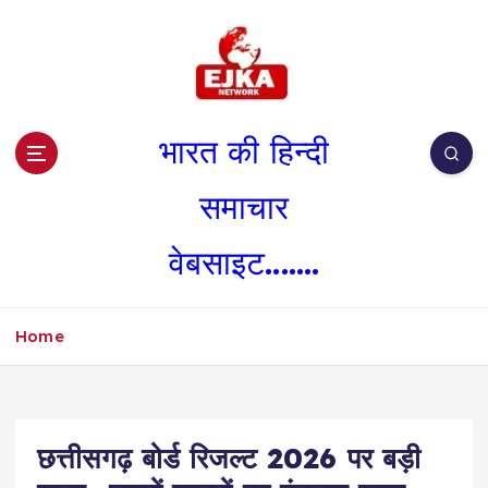
S
k
i
p
t
o
भारत की हिन्दी
c
o
समाचार
n
t
वेबसाइट.......
e
n
t
Home
छत्तीसगढ़ बोर्ड रिजल्ट 2026 पर बड़ी