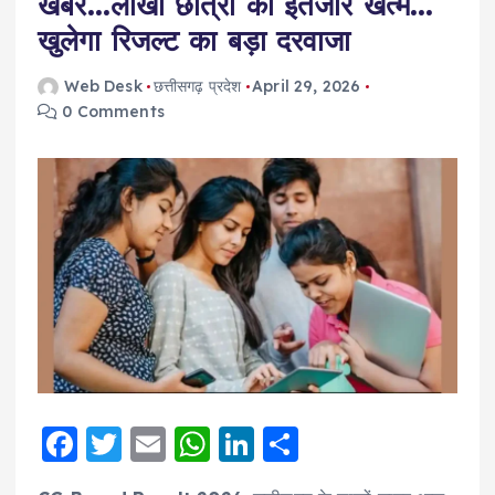
खबर…लाखों छात्रों का इंतजार खत्म…
खुलेगा रिजल्ट का बड़ा दरवाजा
Web Desk
छत्तीसगढ़ प्रदेश
April 29, 2026
0 Comments
F
T
E
W
Li
S
a
w
m
h
n
h