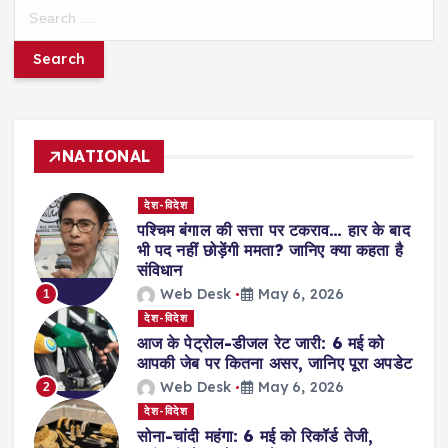
S
e
a
r
c
h
f
NATIONAL
o
r
देश-विदेश
:
पश्चिम बंगाल की सत्ता पर टकराव… हार के बाद
भी पद नहीं छोड़ेंगी ममता? जानिए क्या कहता है
संविधान
Web Desk
May 6, 2026
1
देश-विदेश
आज के पेट्रोल-डीजल रेट जारी: 6 मई को
आपकी जेब पर कितना असर, जानिए पूरा अपडेट
Web Desk
May 6, 2026
2
देश-विदेश
सोना-चांदी महंगा: 6 मई को रिकॉर्ड तेजी,