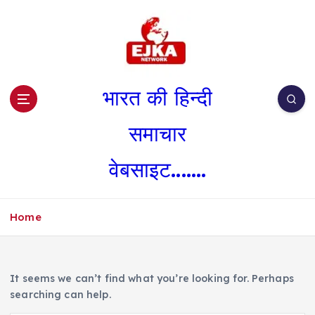
S
k
i
p
t
o
भारत की हिन्दी
c
o
समाचार
n
t
वेबसाइट.......
e
n
t
Home
It seems we can’t find what you’re looking for. Perhaps
searching can help.