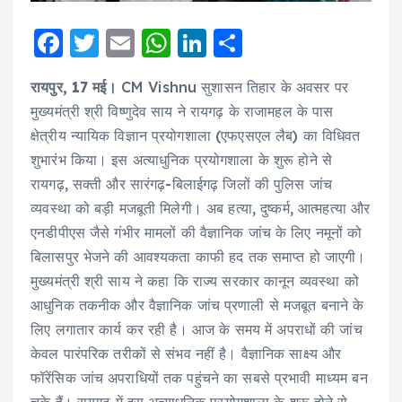
F
T
E
W
Li
S
a
w
m
h
n
h
रायपुर, 17 मई।
CM Vishnu सुशासन तिहार के अवसर पर
c
it
ai
a
k
a
मुख्यमंत्री श्री विष्णुदेव साय ने रायगढ़ के राजामहल के पास
e
te
l
ts
e
re
क्षेत्रीय न्यायिक विज्ञान प्रयोगशाला (एफएसएल लैब) का विधिवत
b
r
A
d
शुभारंभ किया। इस अत्याधुनिक प्रयोगशाला के शुरू होने से
o
p
I
रायगढ़, सक्ती और सारंगढ़-बिलाईगढ़ जिलों की पुलिस जांच
o
p
n
व्यवस्था को बड़ी मजबूती मिलेगी। अब हत्या, दुष्कर्म, आत्महत्या और
एनडीपीएस जैसे गंभीर मामलों की वैज्ञानिक जांच के लिए नमूनों को
k
बिलासपुर भेजने की आवश्यकता काफी हद तक समाप्त हो जाएगी।
मुख्यमंत्री श्री साय ने कहा कि राज्य सरकार कानून व्यवस्था को
आधुनिक तकनीक और वैज्ञानिक जांच प्रणाली से मजबूत बनाने के
लिए लगातार कार्य कर रही है। आज के समय में अपराधों की जांच
केवल पारंपरिक तरीकों से संभव नहीं है। वैज्ञानिक साक्ष्य और
फॉरेंसिक जांच अपराधियों तक पहुंचने का सबसे प्रभावी माध्यम बन