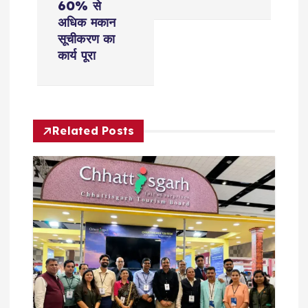
n
60% से
अधिक मकान
a
सूचीकरण का
कार्य पूरा
v
i
Related Posts
g
a
t
i
o