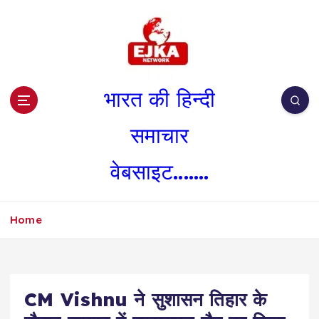
S
k
i
p
t
o
भारत की हिन्दी
c
o
समाचार
n
t
वेबसाइट.......
e
n
t
Home
CM Vishnu ने सुशासन तिहार के