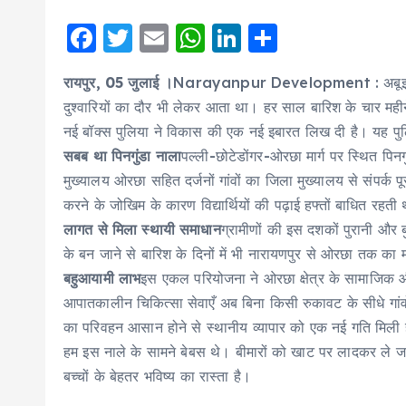
F
T
E
W
Li
S
a
w
m
h
n
h
रायपुर, 05 जुलाई ।
Narayanpur Development : अबूझमाड़ के दु
c
it
ai
a
k
a
दुश्वारियों का दौर भी लेकर आता था। हर साल बारिश के चार महीने 
e
te
l
ts
e
re
नई बॉक्स पुलिया ने विकास की एक नई इबारत लिख दी है। यह पुलिय
b
r
A
d
सबब था पिनगुंडा नाला
पल्ली-छोटेडोंगर-ओरछा मार्ग पर स्थित प
o
p
I
मुख्यालय ओरछा सहित दर्जनों गांवों का जिला मुख्यालय से संपर्
o
p
n
करने के जोखिम के कारण विद्यार्थियों की पढ़ाई हफ्तों बाधित रहत
लागत से मिला स्थायी समाधान
ग्रामीणों की इस दशकों पुरानी और ब
k
के बन जाने से बारिश के दिनों में भी नारायणपुर से ओरछा तक का म
बहुआयामी लाभ
इस एकल परियोजना ने ओरछा क्षेत्र के सामाजिक और 
आपातकालीन चिकित्सा सेवाएँ अब बिना किसी रुकावट के सीधे गां
का परिवहन आसान होने से स्थानीय व्यापार को एक नई गति मिली है।
हम इस नाले के सामने बेबस थे। बीमारों को खाट पर लादकर ले जान
बच्चों के बेहतर भविष्य का रास्ता है।