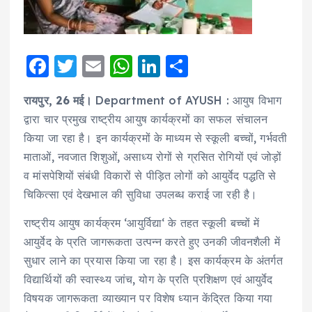
F
T
E
W
Li
S
a
w
m
h
n
h
रायपुर, 26 मई।
Department of AYUSH : आयुष विभाग
c
it
ai
a
k
a
द्वारा चार प्रमुख राष्ट्रीय आयुष कार्यक्रमों का सफल संचालन
e
te
l
ts
e
re
किया जा रहा है। इन कार्यक्रमों के माध्यम से स्कूली बच्चों, गर्भवती
b
r
A
d
माताओं, नवजात शिशुओं, असाध्य रोगों से ग्रसित रोगियों एवं जोड़ों
o
p
I
व मांसपेशियों संबंधी विकारों से पीड़ित लोगों को आयुर्वेद पद्धति से
o
p
n
चिकित्सा एवं देखभाल की सुविधा उपलब्ध कराई जा रही है।
k
राष्ट्रीय आयुष कार्यक्रम ‘आयुर्विद्या‘ के तहत स्कूली बच्चों में
आयुर्वेद के प्रति जागरूकता उत्पन्न करते हुए उनकी जीवनशैली में
सुधार लाने का प्रयास किया जा रहा है। इस कार्यक्रम के अंतर्गत
विद्यार्थियों की स्वास्थ्य जांच, योग के प्रति प्रशिक्षण एवं आयुर्वेद
विषयक जागरूकता व्याख्यान पर विशेष ध्यान केंद्रित किया गया