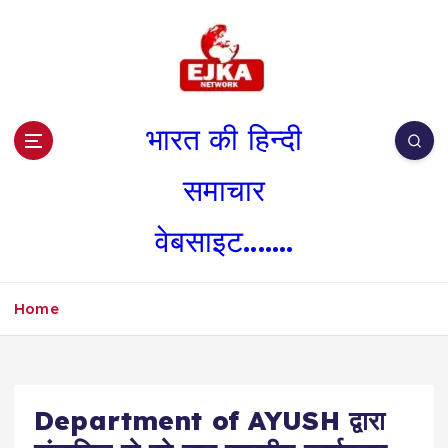
S
k
i
p
t
o
भारत की हिन्दी
c
o
समाचार
n
t
वेबसाइट.......
e
n
t
Home
Department of AYUSH द्वारा