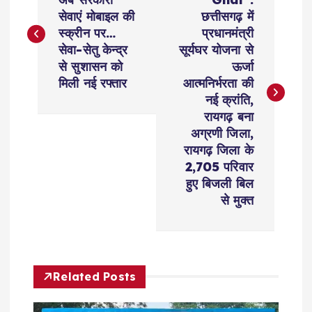
o
सेवाएं मोबाइल की
छत्तीसगढ़ में
s
स्क्रीन पर…
प्रधानमंत्री
सेवा-सेतु केन्द्र
सूर्यघर योजना से
t
से सुशासन को
ऊर्जा
मिली नई रफ्तार
आत्मनिर्भरता की
n
नई क्रांति,
रायगढ़ बना
a
अग्रणी जिला,
रायगढ़ जिला के
v
2,705 परिवार
हुए बिजली बिल
i
से मुक्त
g
a
Related Posts
t