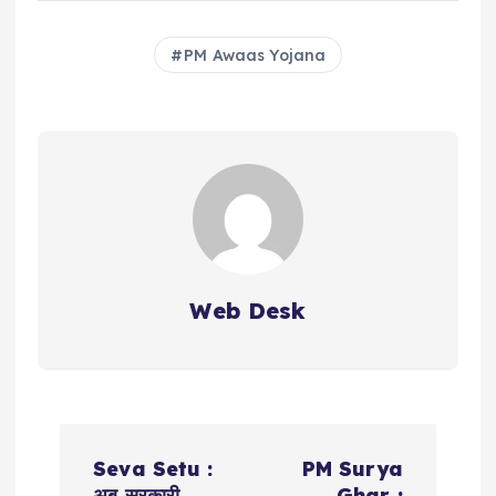
PM Awaas Yojana
Web Desk
P
Seva Setu :
PM Surya
अब सरकारी
Ghar :