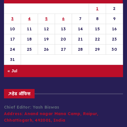
1
2
3
4
5
6
7
8
9
10
11
12
13
14
15
16
17
18
19
20
21
22
23
24
25
26
27
28
29
30
31
« Jul
हेड ऑफिस
Chief Editor: Yash Biswas
Address:
Anand nagar Mana Camp, Raipur,
Chhattisgarh, 492001, India