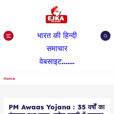
S
k
i
p
t
o
भारत की हिन्दी
c
o
समाचार
n
t
वेबसाइट.......
e
n
t
Home
PM Awaas Yojana : 35 वर्षों का