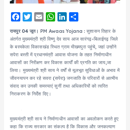
F
T
E
W
Li
S
a
w
m
h
n
h
रायपुर 04 जून।
PM Awaas Yojana : सुशासन तिहार के
c
it
ai
a
k
a
अंतर्गत मुख्यमंत्री श्री विष्णु देव साय आज सारंगढ़-बिलाईगढ़ जिले
e
te
l
ts
e
re
के बरमकेला विकासखंड स्थित ग्राम भीखमपुरा पहुंचे, जहां उन्होंने
b
r
A
d
सपेरा बस्ती में प्रधानमंत्री आवास योजना के तहत निर्माणाधीन
o
p
I
आवासों का निरीक्षण कर विकास कार्यों की प्रगति का जाय,जा
o
p
n
लिया। मुख्यमंत्री श्री साय ने वर्षों से मूलभूत सुविधाओं के अभाव में
जीवनयापन कर रहे सवरा (सपेरा) जनजाति के परिवारों से आत्मीय
k
संवाद कर उनकी समस्याएं सुनीं तथा अधिकारियों को त्वरित
निराकरण के निर्देश दिए।
मुख्यमंत्री श्री साय ने निर्माणाधीन आवासों का अवलोकन करते हुए
कहा कि राज्य सरकार का संकल्प है कि विकास और जनकल्याण