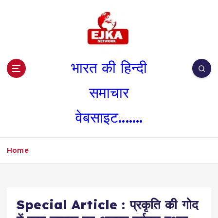
S
k
i
p
t
o
भारत की हिन्दी
c
o
समाचार
n
t
वेबसाइट.......
e
n
t
Home
Special Article : प्रकृति की गोद