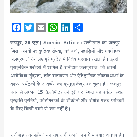
F
T
E
W
Li
S
a
w
m
h
n
h
रायपुर, 28 जून।
Special Article : छत्तीसगढ़ का जशपुर
c
it
ai
a
k
a
जिला अपनी प्राकृतिक संपदा, घने वनों, पहाड़ियों और मनमोहक
e
te
l
ts
e
re
जलप्रपातों के लिए पूरे प्रदेश में विशेष पहचान रखता है। इन्हीं
b
r
A
d
प्राकृतिक धरोहरों में शामिल है रानीदाह जलप्रपात, जो अपनी
o
p
I
अलौकिक सुंदरता, शांत वातावरण और ऐतिहासिक लोककथाओं के
o
p
n
कारण पर्यटकों के आकर्षण का प्रमुख केंद्र बन चुका है। जशपुर
नगर से लगभग 15 किलोमीटर की दूरी पर स्थित यह पर्यटन स्थल
k
प्रकृति प्रेमियों, फोटोग्राफी के शौकीनों और रोमांच पसंद पर्यटकों
के लिए किसी स्वर्ग से कम नहीं है।
रानीदाह तक पहुँचने का सफर भी अपने आप में यादगार अनुभव है।