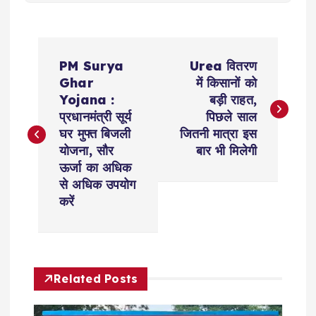
P
PM Surya
Urea वितरण
o
Ghar
में किसानों को
Yojana :
बड़ी राहत,
s
प्रधानमंत्री सूर्य
पिछले साल
घर मुफ्त बिजली
जितनी मात्रा इस
t
योजना, सौर
बार भी मिलेगी
ऊर्जा का अधिक
n
से अधिक उपयोग
करें
a
v
Related Posts
i