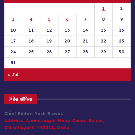
1
2
3
4
5
6
7
8
9
10
11
12
13
14
15
16
17
18
19
20
21
22
23
24
25
26
27
28
29
30
31
« Jul
हेड ऑफिस
Chief Editor: Yash Biswas
Address:
Anand nagar Mana Camp, Raipur,
Chhattisgarh, 492001, India