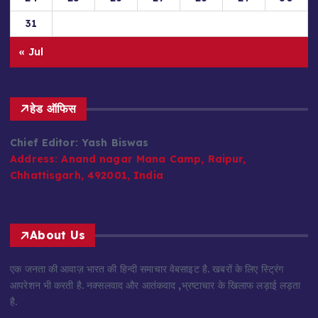
31
« Jul
हेड ऑफिस
Chief Editor: Yash Biswas
Address:
Anand nagar Mana Camp, Raipur,
Chhattisgarh, 492001, India
About Us
एक जनता की आवाज़ भारत की हिन्दी समाचार वेबसाइट है. खबरों के लिए स्ट्रिंग
आपरेशन भी करती है. नक्सलवाद और आतंकवाद ,भ्रष्टाचार के खिलाफ लड़ाई लड़ता
है.