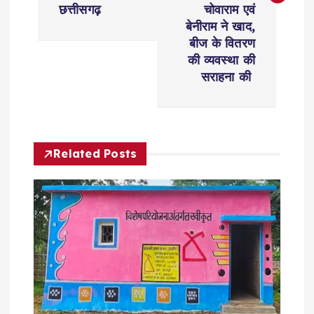
छत्तीसगढ़
चोवाराम एवं
n
बेनीराम ने खाद,
बीज के वितरण
a
की व्यवस्था की
सराहना की
v
i
Related Posts
g
a
t
i
o