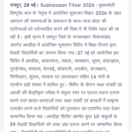
a
w
m
h
n
h
रायपुर, 28 मई।
Sushasaan Tihar 2026 : मुख्यमंत्री
c
it
ai
a
k
a
विष्णुदेव साय के नेतृत्व में आयोजित सुशासन तिहार 2026 के तहत
e
te
l
ts
e
re
आमजन की समस्याओं के समाधान के साथ-साथ क्षेत्र की
b
r
A
d
प्रतिभाओं को प्रोत्साहित करने की दिशा में भी विशेष पहल की जा
o
p
I
रही है। इसी क्रम में जशपुर जिले के फरसाबहार विकासखंड
o
p
n
अंतर्गत अमडीहा में आयोजित सुशासन शिविर में शिक्षा विभाग द्वारा
मेधावी विद्यार्थियों का सम्मान किया गया।27 मई को आयोजित इस
k
शिविर में अमडीहा, बाम्हनमारा, जबला, जामबहार, घुमरा, बांसाझाल,
पुराईनबंध, समडमा, केरसई, कोहपानी, लठबोरा, साजबहार,
सिंगीबहार, सुंडरू, तपकरा एवं उपरकछार सहित 16 गांवों के
ग्रामीण बड़ी संख्या में शामिल हुए। शिविर के दौरान कक्षा पांचवीं एवं
आठवीं की केंद्रीकृत परीक्षा में संकुल स्तर पर प्रथम स्थान प्राप्त
करने वाले छात्र-छात्राओं तथा कक्षा दसवीं एवं बारहवीं में उत्कृष्ट
प्रदर्शन करने वाले विद्यार्थियों को पुरस्कार एवं प्रशस्ति पत्र देकर
सम्मानित किया गया।अमडीहा शिविर अंतर्गत कुल 10 संकुलों के
39 मेधावी विद्यार्थियों को उच्च अंक प्राप्त करने पर सम्मानित किया