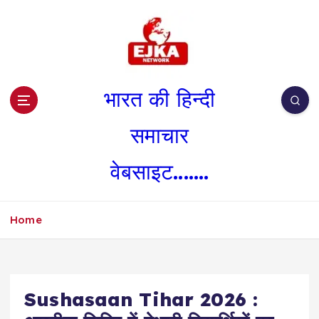
S
k
i
p
t
o
भारत की हिन्दी
c
o
समाचार
n
t
वेबसाइट.......
e
n
t
Home
Sushasaan Tihar 2026 :