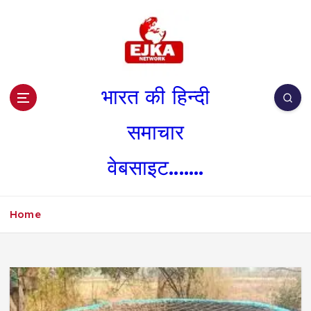
S
k
i
p
t
o
भारत की हिन्दी
c
o
समाचार
n
t
वेबसाइट.......
e
n
t
Home