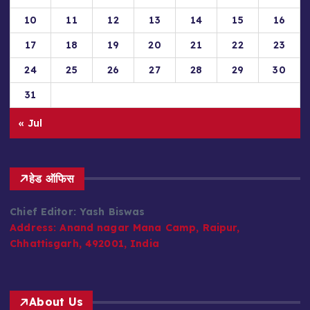
10
11
12
13
14
15
16
17
18
19
20
21
22
23
24
25
26
27
28
29
30
31
« Jul
हेड ऑफिस
Chief Editor: Yash Biswas
Address:
Anand nagar Mana Camp, Raipur,
Chhattisgarh, 492001, India
About Us