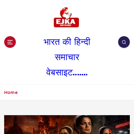
S
k
i
p
t
o
भारत की हिन्दी
c
o
समाचार
n
t
वेबसाइट.......
e
n
t
Home