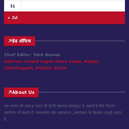
31
« Jul
हेड ऑफिस
Chief Editor: Yash Biswas
Address:
Anand nagar Mana Camp, Raipur,
Chhattisgarh, 492001, India
About Us
एक जनता की आवाज़ भारत की हिन्दी समाचार वेबसाइट है. खबरों के लिए स्ट्रिंग
आपरेशन भी करती है. नक्सलवाद और आतंकवाद ,भ्रष्टाचार के खिलाफ लड़ाई लड़ता
है.