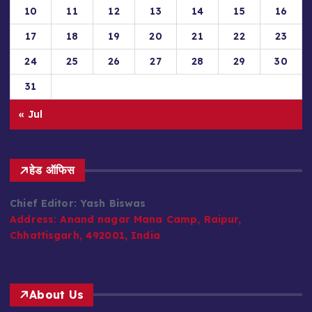
10
11
12
13
14
15
16
17
18
19
20
21
22
23
24
25
26
27
28
29
30
31
« Jul
हेड ऑफिस
Chief Editor: Yash Biswas
Address:
Anand nagar Mana Camp, Raipur,
Chhattisgarh, 492001, India
About Us