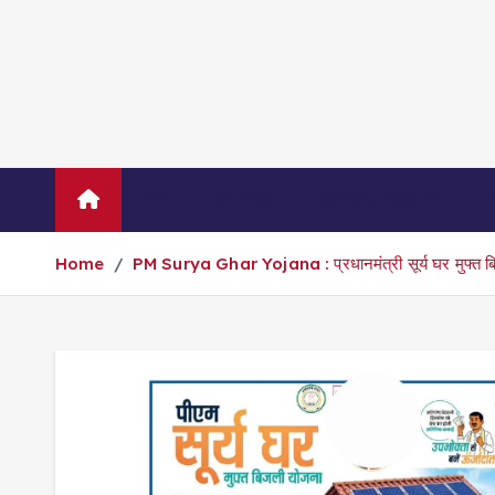
S
k
i
p
t
o
c
होम
देश-विदेश
छत्तीसगढ़ प्रदेश
म
o
n
Home
PM Surya Ghar Yojana : प्रधानमंत्री सूर्य घर मुफ्त ब
t
e
n
t