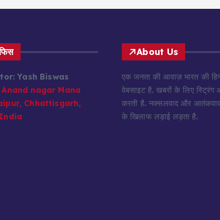
ऑफिस
About Us
itor: Yash Biswas
एक जनता की आवाज़ भारत की हिन्
Anand nagar Mana
वेबसाइट है. खबरों के लिए स्ट्रिंग
ipur, Chhattisgarh,
करती है. नक्सलवाद और आतंकवाद 
India
के खिलाफ लड़ाई लड़ता है.