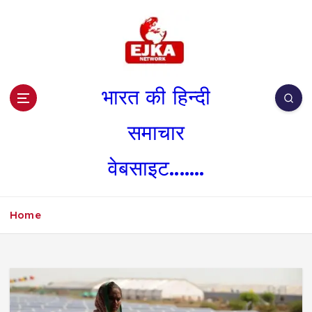
S
k
i
p
t
o
भारत की हिन्दी
c
o
समाचार
n
t
वेबसाइट.......
e
n
t
Home