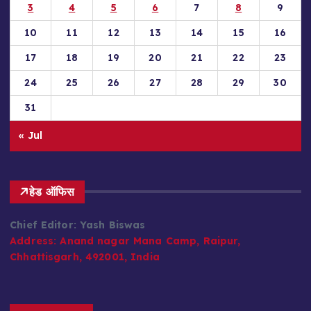
3
4
5
6
7
8
9
10
11
12
13
14
15
16
17
18
19
20
21
22
23
24
25
26
27
28
29
30
31
« Jul
हेड ऑफिस
Chief Editor: Yash Biswas
Address:
Anand nagar Mana Camp, Raipur,
Chhattisgarh, 492001, India