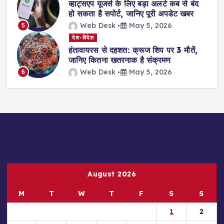
t
व्हाट्सएप यूजर्स के लिए बड़ा अलर्ट कब से बंद
हो सकता है सपोर्ट, जानिए पूरी अपडेट खबर
i
Web Desk
May 5, 2026
5
देश-विदेश
o
हंतावायरस से दहशत: क्रूज शिप पर 3 मौतें,
जानिए कितना खतरनाक है संक्रमण
n
Web Desk
May 5, 2026
6
August 2026
M
T
W
T
F
S
S
1
2