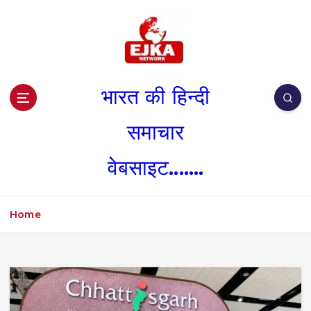
S
k
i
p
t
o
भारत की हिन्दी
c
o
समाचार
n
t
वेबसाइट.......
e
n
t
Home