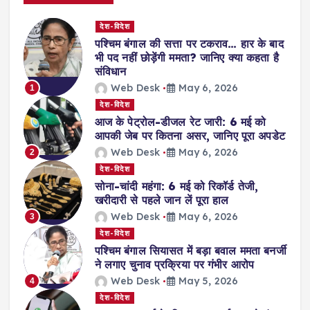
s
देश-विदेश
t
पश्चिम बंगाल की सत्ता पर टकराव… हार के बाद
भी पद नहीं छोड़ेंगी ममता? जानिए क्या कहता है
s
संविधान
Web Desk
May 6, 2026
1
p
देश-विदेश
आज के पेट्रोल-डीजल रेट जारी: 6 मई को
a
आपकी जेब पर कितना असर, जानिए पूरा अपडेट
Web Desk
May 6, 2026
2
g
देश-विदेश
सोना-चांदी महंगा: 6 मई को रिकॉर्ड तेजी,
i
खरीदारी से पहले जान लें पूरा हाल
Web Desk
May 6, 2026
3
n
देश-विदेश
पश्चिम बंगाल सियासत में बड़ा बवाल ममता बनर्जी
ने लगाए चुनाव प्रक्रिया पर गंभीर आरोप
a
Web Desk
May 5, 2026
4
देश-विदेश