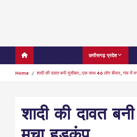
S
k
i
p
t
o
c
होम
देश-विदेश
छत्तीसगढ़ प्रदेश
म
o
n
Home
शादी की दावत बनी मुसीबत…एक साथ 46 लोग बीमार, गांव में म
t
e
n
t
शादी की दावत बनी
मचा हड़कंप