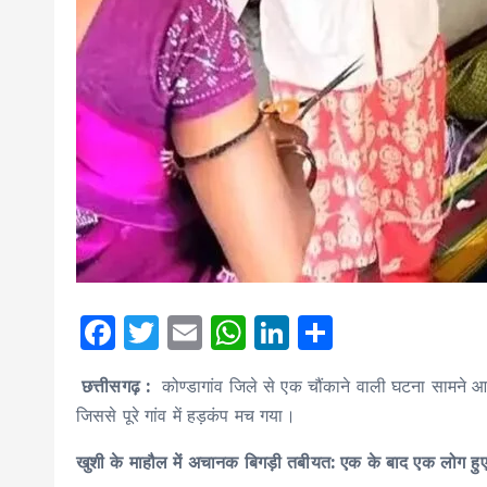
F
T
E
W
Li
S
a
w
m
h
n
h
छत्तीसगढ़ :
कोण्डागांव
जिले से एक चौंकाने वाली घटना सामने आ
c
it
ai
a
k
a
जिससे पूरे गांव में हड़कंप मच गया।
e
te
l
ts
e
re
b
r
A
d
खुशी के माहौल में अचानक बिगड़ी तबीयत: एक के बाद एक लोग हुए