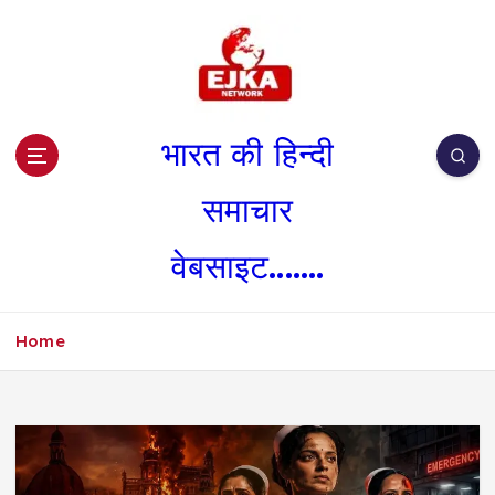
S
k
i
p
t
o
भारत की हिन्दी
c
o
समाचार
n
t
वेबसाइट.......
e
n
t
Home