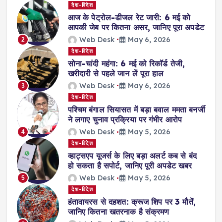
p
देश-विदेश
आज के पेट्रोल-डीजल रेट जारी: 6 मई को
a
आपकी जेब पर कितना असर, जानिए पूरा अपडेट
Web Desk
May 6, 2026
2
g
देश-विदेश
सोना-चांदी महंगा: 6 मई को रिकॉर्ड तेजी,
i
खरीदारी से पहले जान लें पूरा हाल
Web Desk
May 6, 2026
3
n
देश-विदेश
पश्चिम बंगाल सियासत में बड़ा बवाल ममता बनर्जी
ने लगाए चुनाव प्रक्रिया पर गंभीर आरोप
a
Web Desk
May 5, 2026
4
देश-विदेश
t
व्हाट्सएप यूजर्स के लिए बड़ा अलर्ट कब से बंद
हो सकता है सपोर्ट, जानिए पूरी अपडेट खबर
i
Web Desk
May 5, 2026
5
देश-विदेश
o
हंतावायरस से दहशत: क्रूज शिप पर 3 मौतें,
जानिए कितना खतरनाक है संक्रमण