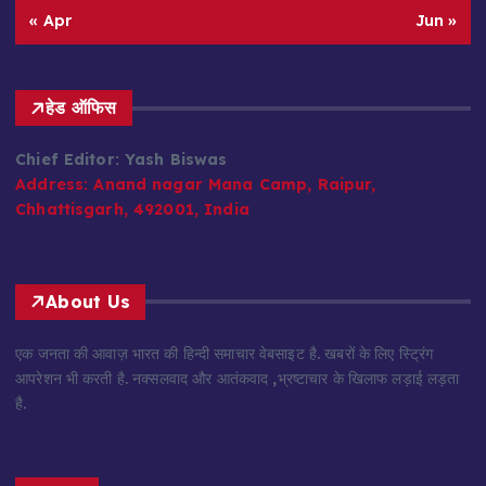
« Apr
Jun »
हेड ऑफिस
Chief Editor: Yash Biswas
Address:
Anand nagar Mana Camp, Raipur,
Chhattisgarh, 492001, India
About Us
एक जनता की आवाज़ भारत की हिन्दी समाचार वेबसाइट है. खबरों के लिए स्ट्रिंग
आपरेशन भी करती है. नक्सलवाद और आतंकवाद ,भ्रष्टाचार के खिलाफ लड़ाई लड़ता
है.