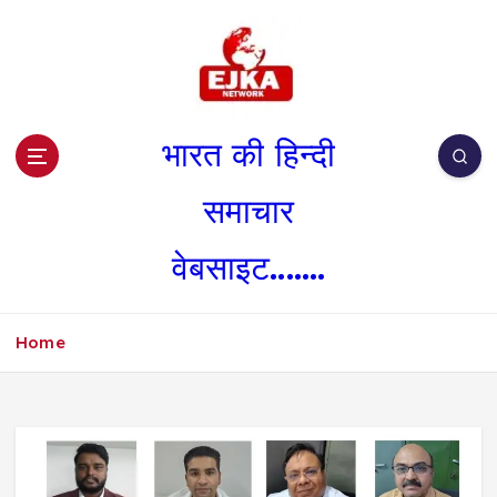
S
k
i
p
t
o
भारत की हिन्दी
c
o
समाचार
n
t
वेबसाइट.......
e
n
t
Home