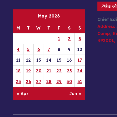
हेड 
May 2026
Chief Ed
Address:
M
T
W
T
F
S
S
Camp, Ra
1
2
3
492001, 
4
5
6
7
8
9
10
11
12
13
14
15
16
17
18
19
20
21
22
23
24
25
26
27
28
29
30
31
« Apr
Jun »